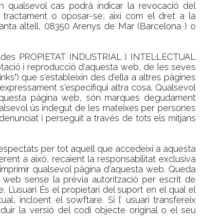
n qualsevol cas podrà indicar la revocació del
el tractament o oposar-se, així com el dret a la
lanta altell, 08350 Arenys de Mar (Barcelona ) o
e dades PROPIETAT INDUSTRIAL I INTEL·LECTUAL
otació i reproducció d'aquesta web, de les seves
nks") que s'estableixin des d'ella a altres pàgines
expressament s'especifiqui altra cosa. Qualsevol
en aquesta pàgina web, són marques degudament
alsevol ús indegut de les mateixes per persones
denunciat i perseguit a través de tots els mitjans
respectats per tot aquell que accedeixi a aquesta
nt a això, recaient la responsabilitat exclusiva
 imprimir qualsevol pàgina d'aquesta web. Queda
a web sense la prèvia autorització per escrit de
suari És el propietari del suport en el qual el
, incloent el sowftare. Si l’ usuari transfereix
uir la versió del codi objecte original o el seu