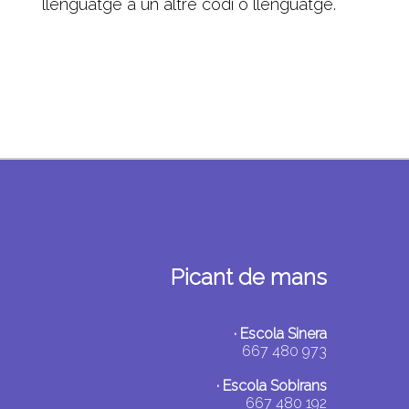
llenguatge a un altre codi o llenguatge.
Picant de mans
· Escola Sinera
667 480 973
· Escola Sobirans
667 480 192