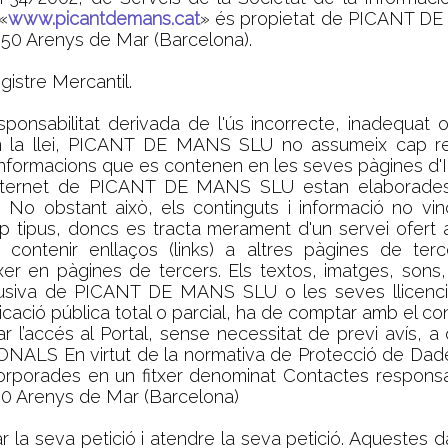
«
www.picantdemans.cat
» és propietat de PICANT DE
08350 Arenys de Mar (Barcelona).
istre Mercantil.
abilitat derivada de l'ús incorrecte, inadequat o il
 en la llei, PICANT DE MANS SLU no assumeix cap resp
 o informacions que es contenen en les seves pàgines d'I
d'Internet de PICANT DE MANS SLU estan elaborade
ió. No obstant això, els continguts i informació no vi
 tipus, doncs es tracta merament d'un servei ofert a
tenir enllaços (links) a altres pàgines de terce
xer en pàgines de tercers. Els textos, imatges, sons,
usiva de PICANT DE MANS SLU o les seves llicenciant
ació pública total o parcial, ha de comptar amb el
r l’accés al Portal, sense necessitat de previ avís, a
LS En virtut de la normativa de Protecció de Dades 
ncorporades en un fitxer denominat Contactes respon
8350 Arenys de Mar (Barcelona)
nar la seva petició i atendre la seva petició. Aqueste