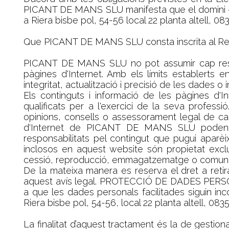
PICANT DE MANS SLU manifesta que el domini 
a Riera bisbe pol, 54-56 local 22 planta altell, 
Que PICANT DE MANS SLU consta inscrita al Reg
PICANT DE MANS SLU no pot assumir cap respons
pàgines d'Internet. Amb els límits establerts
integritat, actualització i precisió de les dades
Els continguts i informació de les pàgines 
qualificats per a l'exercici de la seva profess
opinions, consells o assessorament legal de cap
d'Internet de PICANT DE MANS SLU poden con
responsabilitats pel contingut que pugui aparèi
inclosos en aquest website són propietat excl
cessió, reproducció, emmagatzematge o comunic
De la mateixa manera es reserva el dret a retira
aquest avís legal. PROTECCIÓ DE DADES PERSONA
a que les dades personals facilitades siguin i
Riera bisbe pol, 54-56, local 22 planta altell, 0
La finalitat d’aquest tractament és la de gestio