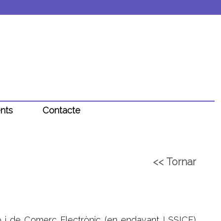
nts
Contacte
<< Tornar
ió i de Comerç Electrònic (en endavant LSSICE),