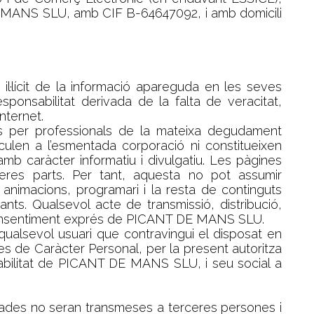
 MANS SLU, amb CIF B-64647092, i amb domicili
·lícit de la informació apareguda en les seves
onsabilitat derivada de la falta de veracitat,
nternet.
s per professionals de la mateixa degudament
nculen a l’esmentada corporació ni constitueixen
mb caràcter informatiu i divulgatiu. Les pàgines
res parts. Per tant, aquesta no pot assumir
 animacions, programari i la resta de continguts
s. Qualsevol acte de transmissió, distribució,
 consentiment exprés de PICANT DE MANS SLU.
 qualsevol usuari que contravingui el disposat en
de Caràcter Personal, per la present autoritza
sabilitat de PICANT DE MANS SLU, i seu social a
s dades no seran transmeses a terceres persones i