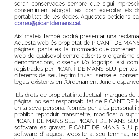
seran conservades sempre que sigui imprescind
consentiment atorgat, així com exercitar els dr
portabilitat de les dades. Aquestes peticions c
correu@picantdemans.cat
Així mateix també podrà presentar una recla
Aquesta web és propietat de PICANT DE MANS SLU.
pàgines, pantalles, la Informació que contenen, la
web de qualsevol centre adscrits o organisme de
denominacions, dissenys i/o logotips, així c
registrades per PICANT DE MANS SLU, per les se
diferents del seu legítim titular i sense el cons
legals existents en l'Ordenament Jurídic espanyol
Els drets de propietat intel·lectual i marques d
pàgina, no sent responsabilitat de PICANT DE MA
en la seva persona. Només per a ús personal i 
prohibit reproduir, transmetre, modificar o sup
PICANT DE MANS SLU PICANT DE MANS SLU no trans
software es gravat. PICANT DE MANS SLU poseeix 
software d’ aquest website al seu terminal, no 