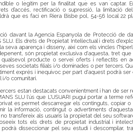
ible o legítim per la finalitat que es van captar. E
ets d’accés, rectificació o supressió, la limitació d
aldrà que es faci en Riera Bisbe pol, 54-56 local 22 p
mació davant la Agencia Espanyola de Protecció d
 Els drets de Propietat Intel·lectual i drets d'expl
 seva aparença i disseny, així com els vincles ("hiperli
penent, són propietat exclusiva d'aquesta, tret que 
om qualsevol producte o servei oferts i reflectits 
ves societats filials i/o dominades o per tercers. Qu
entiment exprés i inequívoc per part d'aquest podrà ser 
 i/o comunitari.
e tercers estan destacats convenientment i han de ser 
NS SLU l'ús que L'USUARI pugui portar a terme refere
privat es permet descarregar els continguts, copiar o
rimir la informació, contingut o advertiments d'aquest
fereix als usuaris la propietat del seu software. L’u
tots els drets de propietat industrial i intelectual
podrà disseccionar pel seu estudi i descompilar, trad